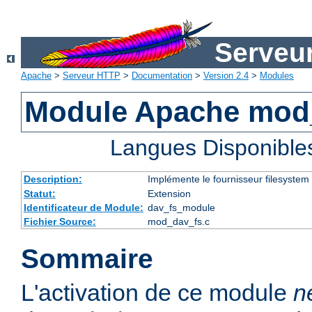
Serveu
Apache
>
Serveur HTTP
>
Documentation
>
Version 2.4
>
Modules
Module Apache mod
Langues Disponible
Description:
Implémente le fournisseur filesystem
Statut:
Extension
Identificateur de Module:
dav_fs_module
Fichier Source:
mod_dav_fs.c
Sommaire
L'activation de ce module
n