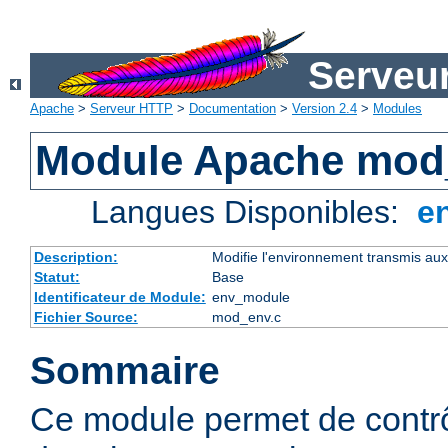
Serveu
Apache
>
Serveur HTTP
>
Documentation
>
Version 2.4
>
Modules
Module Apache mod
Langues Disponibles:
e
Description:
Modifie l'environnement transmis aux
Statut:
Base
Identificateur de Module:
env_module
Fichier Source:
mod_env.c
Sommaire
Ce module permet de contrô