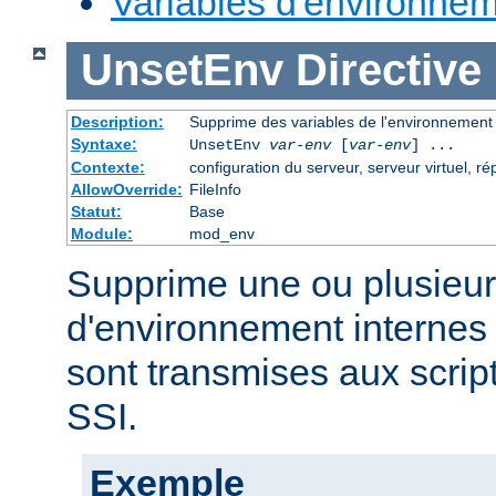
Variables d'environne
UnsetEnv
Directive
Description:
Supprime des variables de l'environnement
Syntaxe:
UnsetEnv
var-env
[
var-env
] ...
Contexte:
configuration du serveur, serveur virtuel, ré
AllowOverride:
FileInfo
Statut:
Base
Module:
mod_env
Supprime une ou plusieur
d'environnement internes 
sont transmises aux scrip
SSI.
Exemple