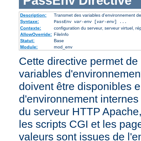
PassEnv
Directive
Description:
Transmet des variables d'environnement dep
Syntaxe:
PassEnv
var-env
[
var-env
] ...
Contexte:
configuration du serveur, serveur virtuel, ré
AllowOverride:
FileInfo
Statut:
Base
Module:
mod_env
Cette directive permet de 
variables d'environnemen
doivent être disponibles e
d'environnement internes
du serveur HTTP Apache,
les scripts CGI et les pag
valeurs sont issues de l'