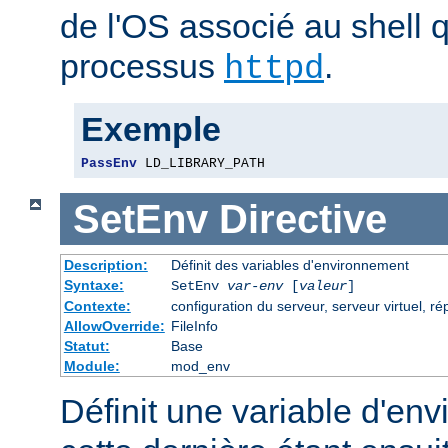
de l'OS associé au shell q
processus
.
httpd
Exemple
PassEnv
 LD_LIBRARY_PATH
SetEnv
Directive
Description:
Définit des variables d'environnement
Syntaxe:
SetEnv
var-env
[
valeur
]
Contexte:
configuration du serveur, serveur virtuel, ré
AllowOverride:
FileInfo
Statut:
Base
Module:
mod_env
Définit une variable d'en