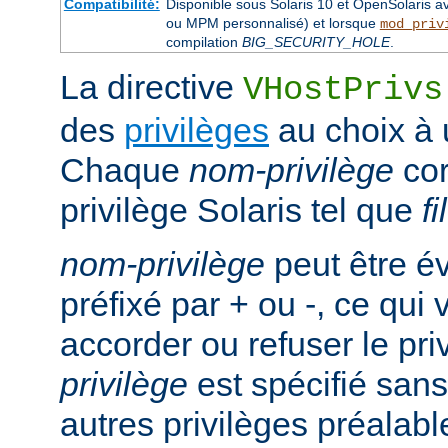
Compatibilité:
Disponible sous Solaris 10 et OpenSolaris 
ou MPM personnalisé) et lorsque
mod_priv
compilation
BIG_SECURITY_HOLE
.
La directive
VHostPrivs
des
privilèges
au choix à u
Chaque
nom-privilège
cor
privilège Solaris tel que
f
nom-privilège
peut être é
préfixé par + ou -, ce qui
accorder ou refuser le pri
privilège
est spécifié sans 
autres privilèges préalab