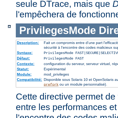
seule DTrace, mais que
D
l'empêchera de fonctionne
PrivilegesMode
Dir
Description:
Fait un compromis entre d'une part l'efficacité
sécurité à l'encontre des codes malicieux sup
Syntaxe:
PrivilegesMode FAST|SECURE|SELECTIV
Défaut:
PrivilegesMode FAST
Contexte:
configuration du serveur, serveur virtuel, rép
Statut:
Expérimental
Module:
mod_privileges
Compatibilité:
Disponible sous Solaris 10 et OpenSolari
ou un module personnalisé).
prefork
Cette directive permet de
entre les performances et 
l'encontre des codes mali