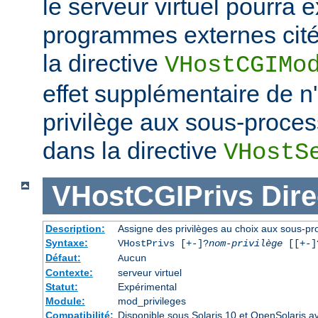
le serveur virtuel pourra e
programmes externes cités
la directive
VHostCGIMo
effet supplémentaire de 
privilège aux sous-proce
dans la directive
VHostS
VHostCGIPrivs
Dire
Description:
Assigne des privilèges au choix aux sous-pro
Syntaxe:
VHostPrivs [+-]?
nom-privilège
[[+-]?
Défaut:
Aucun
Contexte:
serveur virtuel
Statut:
Expérimental
Module:
mod_privileges
Compatibilité:
Disponible sous Solaris 10 et OpenSolaris 