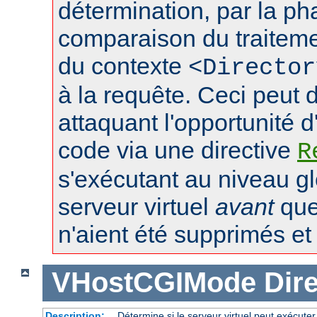
détermination, par la p
comparaison du traiteme
du contexte
<Director
à la requête. Ceci peut 
attaquant l'opportunité d
code via une directive
R
s'exécutant au niveau gl
serveur virtuel
avant
que 
n'aient été supprimés et l
VHostCGIMode
Dire
Description:
Détermine si le serveur virtuel peut exécuter