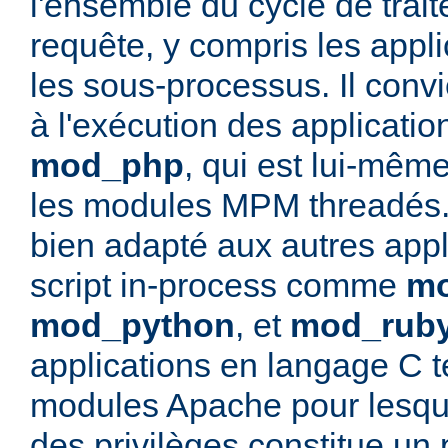
l'ensemble du cycle de trai
requête, y compris les appli
les sous-processus. Il convi
à l'exécution des applicati
mod_php
, qui est lui-mêm
les modules MPM threadés. 
bien adapté aux autres appl
script in-process comme
mo
mod_python
, et
mod_rub
applications en langage C t
modules Apache pour lesque
des privilèges constitue un