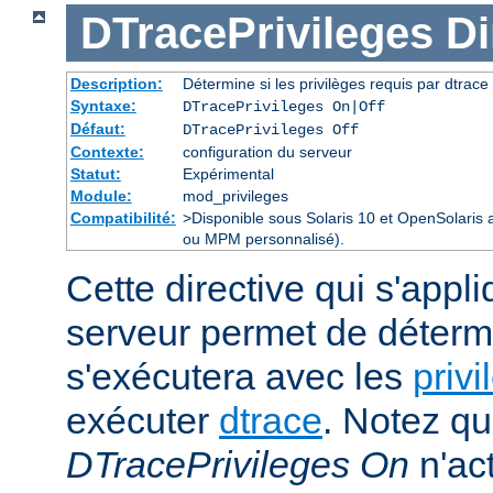
DTracePrivileges
Di
Description:
Détermine si les privilèges requis par dtrace 
Syntaxe:
DTracePrivileges On|Off
Défaut:
DTracePrivileges Off
Contexte:
configuration du serveur
Statut:
Expérimental
Module:
mod_privileges
Compatibilité:
>Disponible sous Solaris 10 et OpenSolaris
ou MPM personnalisé).
Cette directive qui s'appl
serveur permet de déterm
s'exécutera avec les
privi
exécuter
dtrace
. Notez qu
DTracePrivileges On
n'act