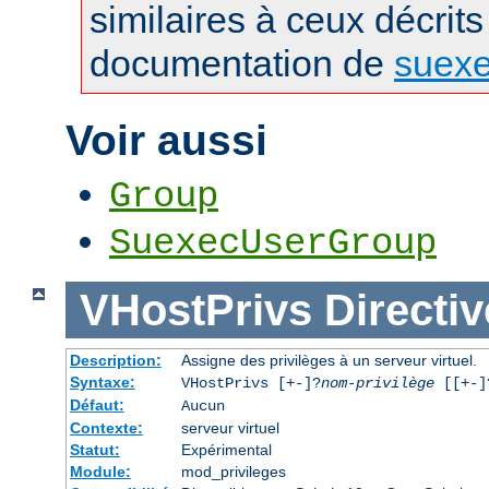
similaires à ceux décrits
documentation de
suex
Voir aussi
Group
SuexecUserGroup
VHostPrivs
Directiv
Description:
Assigne des privilèges à un serveur virtuel.
Syntaxe:
VHostPrivs [+-]?
nom-privilège
[[+-]?
Défaut:
Aucun
Contexte:
serveur virtuel
Statut:
Expérimental
Module:
mod_privileges