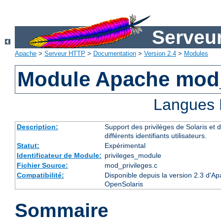
Serveu
Apache
>
Serveur HTTP
>
Documentation
>
Version 2.4
>
Modules
Module Apache mod_
Langues 
Description:
Support des privilèges de Solaris et d
différents identifiants utilisateurs.
Statut:
Expérimental
Identificateur de Module:
privileges_module
Fichier Source:
mod_privileges.c
Compatibilité:
Disponible depuis la version 2.3 d'Ap
OpenSolaris
Sommaire