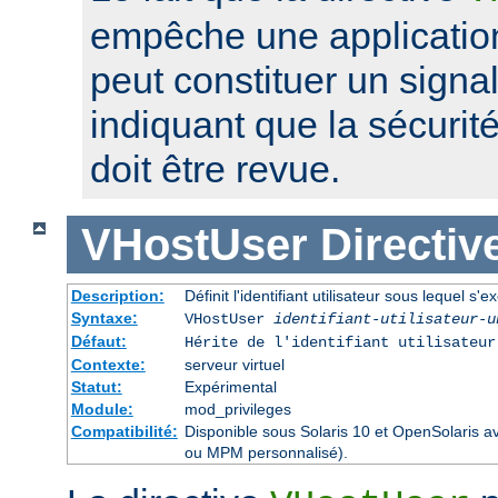
empêche une application
peut constituer un signa
indiquant que la sécurité
doit être revue.
VHostUser
Directiv
Description:
Définit l'identifiant utilisateur sous lequel s'
Syntaxe:
VHostUser
identifiant-utilisateur-u
Défaut:
Hérite de l'identifiant utilisateu
Contexte:
serveur virtuel
Statut:
Expérimental
Module:
mod_privileges
Compatibilité:
Disponible sous Solaris 10 et OpenSolaris 
ou MPM personnalisé).