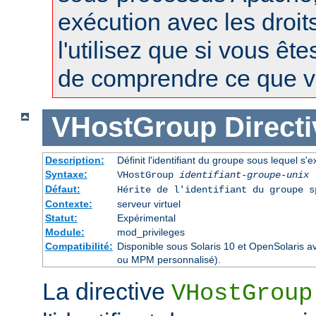
exécution avec les droit
l'utilisez que si vous êt
de comprendre ce que vo
VHostGroup
Direct
Description:
Définit l'identifiant du groupe sous lequel s'e
Syntaxe:
VHostGroup
identifiant-groupe-unix
Défaut:
Hérite de l'identifiant du groupe 
Contexte:
serveur virtuel
Statut:
Expérimental
Module:
mod_privileges
Compatibilité:
Disponible sous Solaris 10 et OpenSolaris 
ou MPM personnalisé).
La directive
VHostGroup