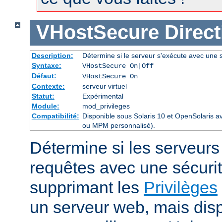
VHostSecure
Direct
Description:
Détermine si le serveur s'exécute avec une s
Syntaxe:
VHostSecure On|Off
Défaut:
VHostSecure On
Contexte:
serveur virtuel
Statut:
Expérimental
Module:
mod_privileges
Compatibilité:
Disponible sous Solaris 10 et OpenSolaris 
ou MPM personnalisé).
Détermine si les serveurs v
requêtes avec une sécuri
supprimant les
Privilèges
un serveur web, mais disp