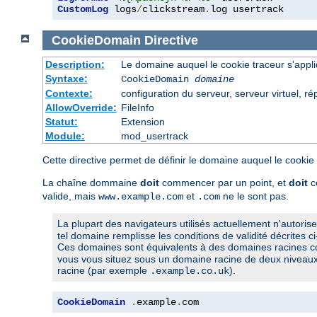
CustomLog
 logs
/
clickstream
.
log usertrack
CookieDomain
Directive
Description:
Le domaine auquel le cookie traceur s'appl
Syntaxe:
CookieDomain
domaine
Contexte:
configuration du serveur, serveur virtuel, ré
AllowOverride:
FileInfo
Statut:
Extension
Module:
mod_usertrack
Cette directive permet de définir le domaine auquel le cookie
La chaîne dommaine
doit
commencer par un point, et
doit
c
valide, mais
et
ne le sont pas.
www.example.com
.com
La plupart des navigateurs utilisés actuellement n'autoris
tel domaine remplisse les conditions de validité décrites c
Ces domaines sont équivalents à des domaines racines
vous vous situez sous un domaine racine de deux niveaux,
racine (par exemple
).
.example.co.uk
CookieDomain
.
example
.
com