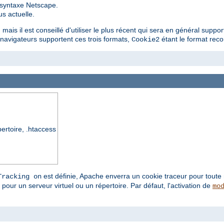
a syntaxe Netscape.
us actuelle.
ais il est conseillé d'utiliser le plus récent qui sera en général support
s navigateurs supportent ces trois formats,
étant le format re
Cookie2
pertoire, .htaccess
est définie, Apache enverra un cookie traceur pour toute 
Tracking on
pour un serveur virtuel ou un répertoire. Par défaut, l'activation de
mo