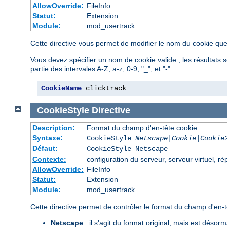
AllowOverride:
FileInfo
Statut:
Extension
Module:
mod_usertrack
Cette directive vous permet de modifier le nom du cookie que 
Vous devez spécifier un nom de cookie valide ; les résultats s
partie des intervales A-Z, a-z, 0-9, "_", et "-".
CookieName
 clicktrack
CookieStyle
Directive
Description:
Format du champ d'en-tête cookie
Syntaxe:
CookieStyle
Netscape|Cookie|Cookie
Défaut:
CookieStyle Netscape
Contexte:
configuration du serveur, serveur virtuel, ré
AllowOverride:
FileInfo
Statut:
Extension
Module:
mod_usertrack
Cette directive permet de contrôler le format du champ d'en-tê
Netscape
: il s'agit du format original, mais est désor