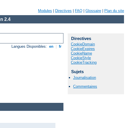
Modules
|
Directives
|
FAQ
|
Glossaire
|
Plan du site
n 2.4
Directives
CookieDomain
Langues Disponibles:
en
|
fr
CookieExpires
CookieName
CookieStyle
CookieTracking
Sujets
Journalisation
Commentaires