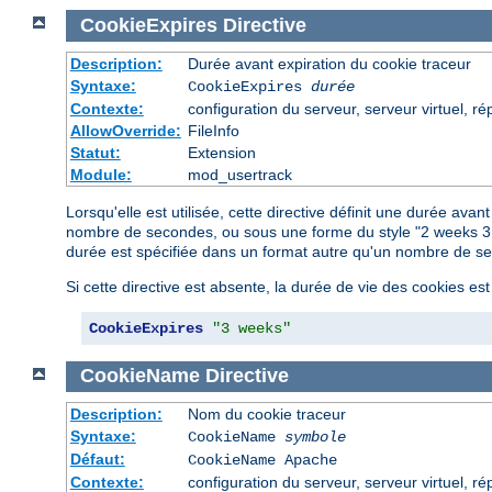
CookieExpires
Directive
Description:
Durée avant expiration du cookie traceur
Syntaxe:
CookieExpires
durée
Contexte:
configuration du serveur, serveur virtuel, ré
AllowOverride:
FileInfo
Statut:
Extension
Module:
mod_usertrack
Lorsqu'elle est utilisée, cette directive définit une durée ava
nombre de secondes, ou sous une forme du style "2 weeks 3 d
durée est spécifiée dans un format autre qu'un nombre de sec
Si cette directive est absente, la durée de vie des cookies est
CookieExpires
"3 weeks"
CookieName
Directive
Description:
Nom du cookie traceur
Syntaxe:
CookieName
symbole
Défaut:
CookieName Apache
Contexte:
configuration du serveur, serveur virtuel, ré