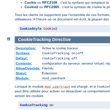
Cookie
ou
RFC2109
: c'est la syntaxe qui remplace l
Cookie2
ou
RFC2965
: c'est la syntaxe de cookie la pl
Tous les clients ne supportent pas l'ensemble de ces formats, m
utilisateurs. A l'heure où ce document est écrit, la plupart de
CookieStyle
Cookie2
CookieTracking
Directive
Description:
Active le cookie traceur
Syntaxe:
CookieTracking on|off
Défaut:
CookieTracking off
Contexte:
configuration du serveur, serveur virtuel, ré
AllowOverride:
FileInfo
Statut:
Extension
Module:
mod_usertrack
Lorsque le module
est chargé, et si
mod_usertrack
Cookie
peut être utilisée pour activer ou désactiver ce comportement 
activer les cookies.
CookieTracking
 on