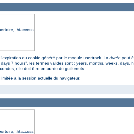
pertoire, .htaccess
nt l'expiration du cookie généré par le module usertrack. La
durée
peut êt
ays 7 hours". les termes valides sont : years, months, weeks, days, ho
ondes, elle doit être entourée de guillemets.
 limitée à la session actuelle du navigateur.
pertoire, .htaccess