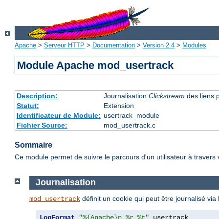
Apache
>
Serveur HTTP
>
Documentation
>
Version 2.4
>
Modules
Module Apache mod_usertrack
Description:
Journalisation
Clickstream
des liens p
Statut:
Extension
Identificateur de Module:
usertrack_module
Fichier Source:
mod_usertrack.c
Sommaire
Ce module permet de suivre le parcours d'un utilisateur à travers 
Journalisation
définit un cookie qui peut être journalisé vi
mod_usertrack
LogFormat
"%{Apache}n %r %t"