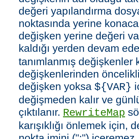
değeri yapılandırma dosy
noktasında yerine konaca
değişken yerine değeri va
kaldığı yerden devam ede
tanımlanmış değişkenler
değişkenlerinden öncelikli
değişken yoksa
i
${VAR}
değişmeden kalır ve günlü
çıktılanır.
söz
RewriteMap
karışıklığı önlemek için, d
nokta imini (":") içeremez.