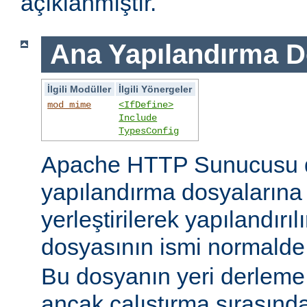
açıklanmıştır.
Ana Yapılandırma D
İlgili Modüller
İlgili Yönergeler
mod_mime
<IfDefine>
Include
TypesConfig
Apache HTTP Sunucusu 
yapılandırma dosyaların
yerleştirilerek yapılandırı
dosyasının ismi normald
Bu dosyanın yeri derleme s
ancak çalıştırma sırasınd