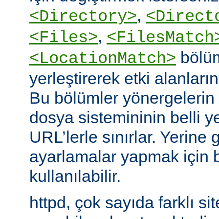
,
<Directory>
<Direct
,
<Files>
<FilesMatch
bölüm
<LocationMatch>
yerleştirerek etki alanlarını
Bu bölümler yönergelerin e
dosya sistemininin belli ye
URL’lerle sınırlar. Yerin
ayarlamalar yapmak için b
kullanılabilir.
httpd, çok sayıda farklı si