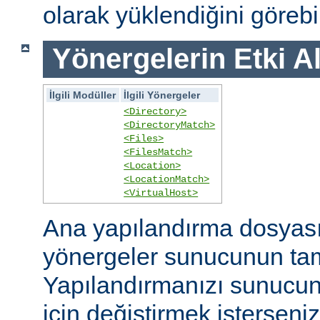
olarak yüklendiğini görebil
Yönergelerin Etki A
İlgili Modüller
İlgili Yönergeler
<Directory>
<DirectoryMatch>
<Files>
<FilesMatch>
<Location>
<LocationMatch>
<VirtualHost>
Ana yapılandırma dosyasın
yönergeler sunucunun ta
Yapılandırmanızı sunucunu
için değiştirmek isterseni