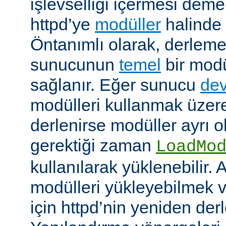
işlevselliği içermesi demekt
httpd’ye
modüller
halinde 
Öntanımlı olarak, derleme
sunucunun
temel
bir modü
sağlanır. Eğer sunucu
dev
modülleri kullanmak üzere
derlenirse modüller ayrı o
gerektiği zaman
LoadMo
kullanılarak yüklenebilir. 
modülleri yükleyebilmek 
için httpd’nin yeniden der