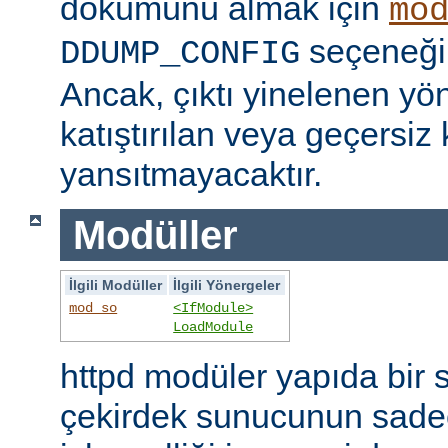
dökümünü almak için
mo
seçeneğini
DDUMP_CONFIG
Ancak, çıktı yinelenen yön
katıştırılan veya geçersiz 
yansıtmayacaktır.
Modüller
İlgili Modüller
İlgili Yönergeler
mod_so
<IfModule>
LoadModule
httpd modüler yapıda bir 
çekirdek sunucunun sade