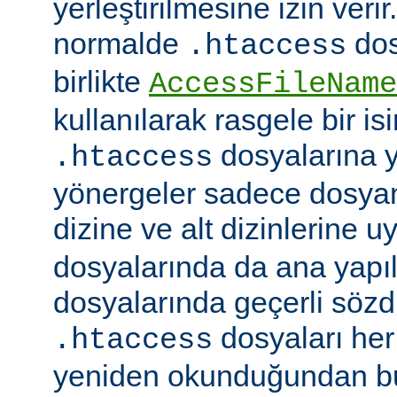
yerleştirilmesine izin veri
normalde
dos
.htaccess
birlikte
AccessFileName
kullanılarak rasgele bir isim
dosyalarına ye
.htaccess
yönergeler sadece dosya
dizine ve alt dizinlerine u
dosyalarında da ana yapı
dosyalarında geçerli sözdiz
dosyaları her 
.htaccess
yeniden okunduğundan b