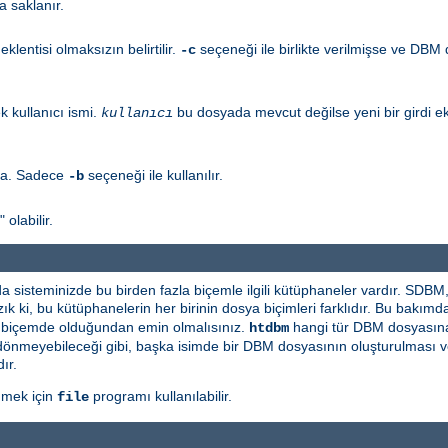
a saklanır.
eklentisi olmaksızın belirtilir.
seçeneği ile birlikte verilmişse ve DBM
-c
 kullanıcı ismi.
bu dosyada mevcut değilse yeni bir girdi ek
kullanıcı
la. Sadece
seçeneği ile kullanılır.
-b
olabilir.
 da sisteminizde bu birden fazla biçemle ilgili kütüphaneler vardır. 
ık ki, bu kütüphanelerin her birinin dosya biçimleri farklıdır. Bu bakım
ı biçemde olduğundan emin olmalısınız.
hangi tür DBM dosyasına 
htdbm
 şey dönmeyebileceği gibi, başka isimde bir DBM dosyasının oluşturulması
ır.
nmek için
programı kullanılabilir.
file