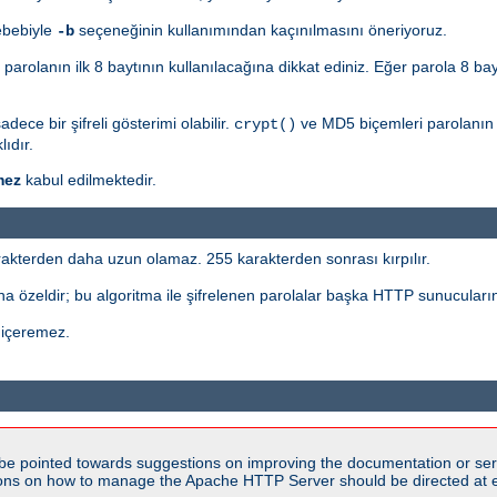
ebebiyle
seçeneğinin kullanımından kaçınılmasını öneriyoruz.
-b
n parolanın ilk 8 baytının kullanılacağına dikkat ediniz. Eğer parola 8 ba
ece bir şifreli gösterimi olabilir.
ve MD5 biçemleri parolanın ö
crypt()
ıdır.
mez
kabul edilmektedir.
akterden daha uzun olamaz. 255 karakterden sonrası kırpılır.
a özeldir; bu algoritma ile şifrelenen parolalar başka HTTP sunucuların
 içeremez.
be pointed towards suggestions on improving the documentation or ser
tions on how to manage the Apache HTTP Server should be directed at e