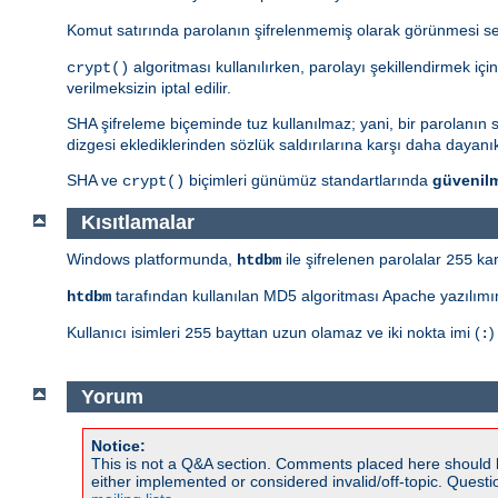
Komut satırında parolanın şifrelenmemiş olarak görünmesi s
algoritması kullanılırken, parolayı şekillendirmek içi
crypt()
verilmeksizin iptal edilir.
SHA şifreleme biçeminde tuz kullanılmaz; yani, bir parolanın sad
dizgesi eklediklerinden sözlük saldırılarına karşı daha dayanıkl
SHA ve
biçimleri günümüz standartlarında
güvenil
crypt()
Kısıtlamalar
Windows platformunda,
ile şifrelenen parolalar
kar
htdbm
255
tarafından kullanılan MD5 algoritması Apache yazılımın
htdbm
Kullanıcı isimleri
bayttan uzun olamaz ve iki nokta imi (
)
255
:
Yorum
Notice:
This is not a Q&A section. Comments placed here should 
either implemented or considered invalid/off-topic. Ques