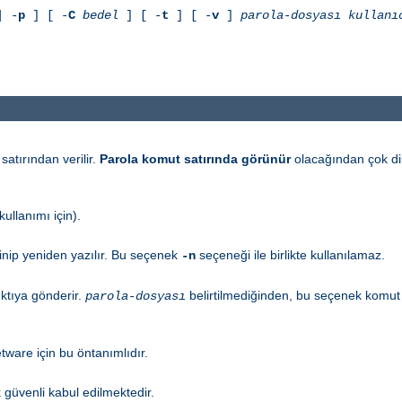
 -
p
] [ -
C
bedel
] [ -
t
] [ -
v
]
parola-dosyası
kullanı
satırından verilir.
Parola komut satırında görünür
olacağından çok dik
ullanımı için).
inip yeniden yazılır. Bu seçenek
seçeneği ile birlikte kullanılamaz.
-n
ktıya gönderir.
belirtilmediğinden, bu seçenek komut sa
parola-dosyası
tware için bu öntanımlıdır.
ok güvenli kabul edilmektedir.