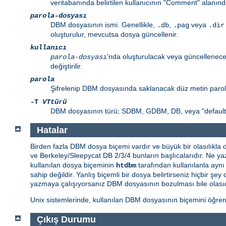
veritabanında belirtilen kullanıcının "Comment" alanınd
parola-dosyası
DBM dosyasının ismi. Genellikle,
,
veya
.db
.pag
.dir
oluşturulur, mevcutsa dosya güncellenir.
kullanıcı
'nda oluşturulacak veya güncellenecek
parola-dosyası
değiştirilir.
parola
Şifrelenip DBM dosyasında saklanacak düz metin paro
-T
VTtürü
DBM dosyasının türü; SDBM, GDBM, DB, veya "default" 
Hatalar
Birden fazla DBM dosya biçemi vardır ve büyük bir olasılıkla
ve Berkeley/Sleepycat DB 2/3/4 bunların başlıcalarıdır. Ne yaz
kullanılan dosya biçeminin
tarafından kullanılanla ayn
htdbm
sahip değildir. Yanlış biçemli bir dosya belirtirseniz hiçbir
yazmaya çalışıyorsanız DBM dosyasının bozulması bile olasıd
Unix sistemlerinde, kullanılan DBM dosyasının biçemini öğre
Çıkış Durumu