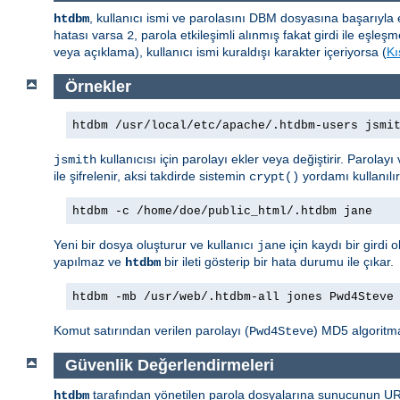
, kullanıcı ismi ve parolasını DBM dosyasına başarıyl
htdbm
hatası varsa
, parola etkileşimli alınmış fakat girdi ile eş
2
veya açıklama), kullanıcı ismi kuraldışı karakter içeriyorsa (
Kı
Örnekler
htdbm /usr/local/etc/apache/.htdbm-users jsmi
kullanıcısı için parolayı ekler veya değiştirir. Parolay
jsmith
ile şifrelenir, aksi takdirde sistemin
yordamı kullanılı
crypt()
htdbm -c /home/doe/public_html/.htdbm jane
Yeni bir dosya oluşturur ve kullanıcı
için kaydı bir gird
jane
yapılmaz ve
bir ileti gösterip bir hata durumu ile çıkar.
htdbm
htdbm -mb /usr/web/.htdbm-all jones Pwd4Steve
Komut satırından verilen parolayı (
) MD5 algoritma
Pwd4Steve
Güvenlik Değerlendirmeleri
tarafından yönetilen parola dosyalarına sunucunun URI 
htdbm