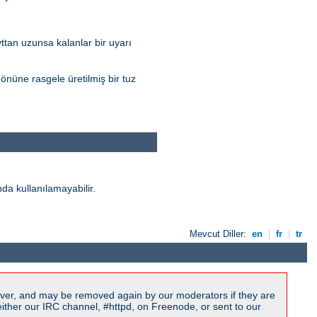
yttan uzunsa kalanlar bir uyarı
nüne rasgele üretilmiş bir tuz
da kullanılamayabilir.
Mevcut Diller:
en
|
fr
|
tr
ver, and may be removed again by our moderators if they are
ither our IRC channel, #httpd, on Freenode, or sent to our