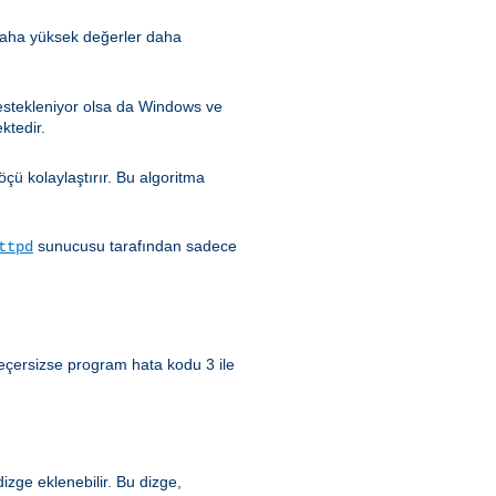
 (daha yüksek değerler daha
estekleniyor olsa da Windows ve
ktedir.
çü kolaylaştırır. Bu algoritma
sunucusu tarafından sadece
ttpd
 geçersizse program hata kodu 3 ile
zge eklenebilir. Bu dizge,