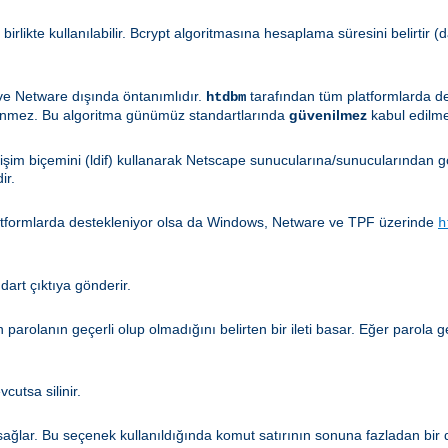
 birlikte kullanılabilir. Bcrypt algoritmasına hesaplama süresini belirtir
 ve Netware dışında öntanımlıdır.
tarafından tüm platformlarda d
htdbm
enmez. Bu algoritma günümüz standartlarında
güvenilmez
kabul edilme
ğişim biçemini (ldif) kullanarak Netscape sunucularına/sunucularından gö
ir.
atformlarda destekleniyor olsa da Windows, Netware ve TPF üzerinde
h
ndart çıktıya gönderir.
en parolanın geçerli olup olmadığını belirten bir ileti basar. Eğer parola
cutsa silinir.
ğlar. Bu seçenek kullanıldığında komut satırının sonuna fazladan bir di