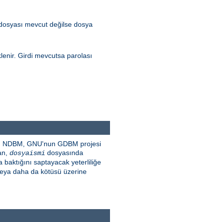
 dosyası mevcut değilse dosya
lenir. Girdi mevcutsa parolası
SDBM, NDBM, GNU'nun GDBM projesi
dan,
dosyasında
dosyaismi
baktığını saptayacak yeterliliğe
 veya daha da kötüsü üzerine