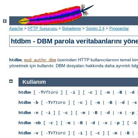
Apache
>
HTTP Sunucusu
>
Belgeleme
>
Sürüm 2.4
>
Programlar
htdbm - DBM parola veritabanlarını yöne
,
üzerinden HTTP kullanıcılarının temel kiml
htdbm
mod_authn_dbm
yönetmek için kullanılır. DBM dosyaları hakkında daha ayrıntılı bil
Kullanım
htdbm
[ -
T
VTtürü
] [ -
i
] [ -
c
] [ -
m
| -
B
| -
d
|
htdbm
-
b
[ -
T
VTtürü
] [ -
c
] [ -
m
| -
B
| -
d
| -
s
htdbm
-
n
[ -
i
] [ -
c
] [ -
m
| -
B
| -
d
| -
s
| -
p
]
htdbm
-
nb
[ -
c
] [ -
m
| -
B
| -
d
| -
s
| -
p
] [ -
C
htdbm
-
v
[ -
T
VTtürü
] [ -
i
] [ -
c
] [ -
m
| -
B
| 