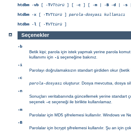
htdbm
-
vb
[ -
T
VTtürü
] [ -
c
] [ -
m
| -
B
-
d
| -
s
|
htdbm
-
x
[ -
T
VTtürü
]
parola-dosyası
kullanıcı
htdbm
-
l
[ -
T
VTtürü
]
Seçenekler
-b
Betik kipi; parola için istek yapmak yerine parola komut 
kullanımı için
seçeneğine bakınız.
-i
-i
Parolayı doğrulamaksızın standart girdiden okur (betik k
-c
oluşturur. Dosya mevcutsa, dosya sil
parola-dosyası
-n
Sonuçları veritabanında güncellemek yerine standart çı
seçenek
seçeneği ile birlikte kullanılamaz.
-c
-m
Parolalar için MD5 şifrelemesi kullanılır. Windows ve Ne
-B
Parolalar için bcrypt şifrelemesi kullanılır. Şu an için ç