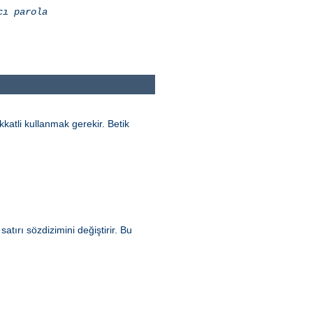
cı
parola
katli kullanmak gerekir. Betik
tırı sözdizimini değiştirir. Bu