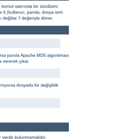
, komut satırında bir sözdizimi
sa
(kullanıcı, parola, dosya ismi
5
ı değilse
değeriyle döner.
7
rılırsa parola Apache MD5 algoritması
 vererek çıkar.
mıyorsa dosyada bir değişiklik
ir yerde bulunmamalıdır.