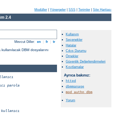
Modüller
|
Yönergeler
|
SSS
|
Terimler
|
Site Haritası
m 2.4
Kullanım
Seçenekler
Mevcut Diller:
en
|
fr
|
tr
Hatalar
a kullanılacak DBM dosyalarını
Çıkış Durumu
Örnekler
Güvenlik Değerlendirmeleri
Kısıtlamalar
Ayrıca bakınız:
llanıcı
httpd
ıcı
parola
dbmmanage
mod_authn_dbm
Yorum
kullanıcı