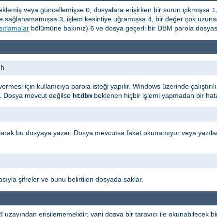
a eklemiş veya güncellemişse
, dosyalara erişirken bir sorun çıkmışsa
0
1
leşme sağlanamamışsa
, işlem kesintiye uğramışsa
, bir değer çok uzun
3
4
sıtlamalar
bölümüne bakınız)
ve dosya geçerli bir DBM parola dosyas
6
th
ı vermesi için kullanıcıya parola isteği yapılır. Windows üzerinde çalıştı
r. Dosya mevcut değilse
beklenen hiçbir işlemi yapmadan bir hata
htdbm
i olarak bu dosyaya yazar. Dosya mevcutsa fakat okunamıyor veya yazıla
sıyla şifreler ve bunu belirtilen dosyada saklar.
uzayından erişilememelidir; yani dosya bir tarayıcı ile okunabilecek b