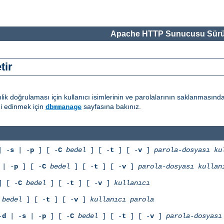
Apache HTTP Sunucusu Sürü
tir
ik doğrulaması için kullanıcı isimlerinin ve parolalarının saklanmasınd
gi edinmek için
sayfasına bakınız.
dbmmanage
 -
s
| -
p
] [ -
C
bedel
] [ -
t
] [ -
v
]
parola-dosyası
ku
| -
p
] [ -
C
bedel
] [ -
t
] [ -
v
]
parola-dosyası
kullan
 [ -
C
bedel
] [ -
t
] [ -
v
]
kullanıcı
bedel
] [ -
t
] [ -
v
]
kullanıcı
parola
-
d
| -
s
| -
p
] [ -
C
bedel
] [ -
t
] [ -
v
]
parola-dosyası