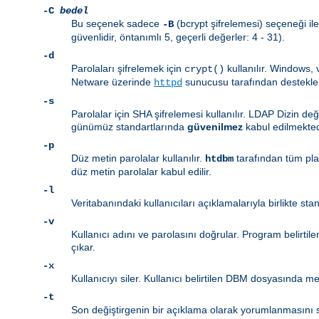
-C
bedel
Bu seçenek sadece
(bcrypt şifrelemesi) seçeneği ile
-B
güvenlidir, öntanımlı 5, geçerli değerler: 4 - 31).
-d
Parolaları şifrelemek için
kullanılır. Windows,
crypt()
Netware üzerinde
sunucusu tarafından destekl
httpd
-s
Parolalar için SHA şifrelemesi kullanılır. LDAP Dizin de
günümüz standartlarında
güvenilmez
kabul edilmekted
-p
Düz metin parolalar kullanılır.
tarafından tüm pl
htdbm
düz metin parolalar kabul edilir.
-l
Veritabanındaki kullanıcıları açıklamalarıyla birlikte sta
-v
Kullanıcı adını ve parolasını doğrular. Program belirtil
çıkar.
-x
Kullanıcıyı siler. Kullanıcı belirtilen DBM dosyasında mev
-t
Son değiştirgenin bir açıklama olarak yorumlanmasını sa