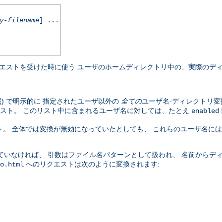
y-filename
] ...
エストを受けた時に使う ユーザのホームディレクトリ中の、実際のディ
照) で明示的に 指定されたユーザ以外の
全ての
ユーザ名-ディレクトリ変
スト。 このリスト中に含まれるユーザ名に対しては、たとえ
enabled
。 全体では変換が無効になっていたとしても、 これらのユーザ名に
ていなければ、 引数はファイル名パターンとして扱われ、 名前からデ
へのリクエストは次のように変換されます:
o.html