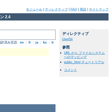
モジュール
|
ディレクティブ
|
FAQ
|
用語
|
サイトマップ
 2.4
ディレクティブ
UserDir
翻訳済み言語:
en
|
fr
|
ja
|
ko
|
tr
参照
URL から ファイルシステム
へのマッピング
public_html チュートリアル
コメント