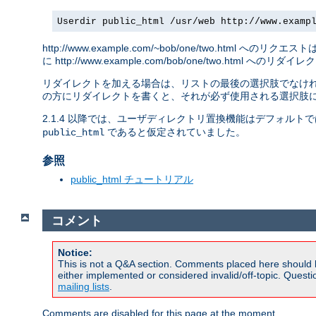
Userdir public_html /usr/web http://www.examp
http://www.example.com/~bob/one/two.html へのリクエス
に http://www.example.com/bob/one/two.html への
リダイレクトを加える場合は、リストの最後の選択肢でなければ
の方にリダイレクトを書くと、それが必ず使用される選択肢に
2.1.4 以降では、ユーザディレクトリ置換機能はデフォルト
であると仮定されていました。
public_html
参照
public_html チュートリアル
コメント
Notice:
This is not a Q&A section. Comments placed here should 
either implemented or considered invalid/off-topic. Ques
mailing lists
.
Comments are disabled for this page at the moment.