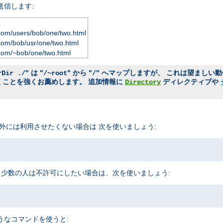
送信します:
com/users/bob/one/two.html
com/bob/usr/one/two.html
com/~bob/one/two.html
" は "
" から "
" へマップしますが、 これは望ましい
rDir ./
/~root
/
おくことを強くお薦めします。 追加情報に
ディレクティブや
Directory
外には利用させたくない場合は 次を使いましょう:
 少数の人は不許可にしたい場合は、次を使いましょう:
うなコマンドを使うと: