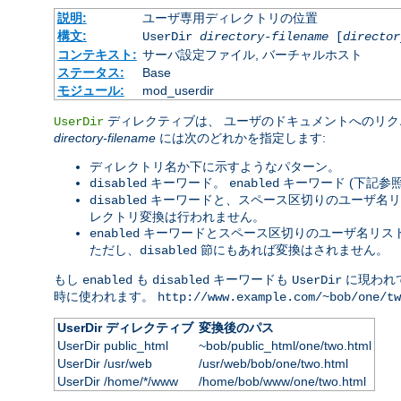
説明:
ユーザ専用ディレクトリの位置
構文:
UserDir
directory-filename
[
director
コンテキスト:
サーバ設定ファイル, バーチャルホスト
ステータス:
Base
モジュール:
mod_userdir
ディレクティブは、 ユーザのドキュメントへのリク
UserDir
directory-filename
には次のどれかを指定します:
ディレクトリ名か下に示すようなパターン。
キーワード。
キーワード (下記参
disabled
enabled
キーワードと、スペース区切りのユーザ名リ
disabled
レクトリ変換は行われません。
キーワードとスペース区切りのユーザ名リスト
enabled
ただし、
節にもあれば変換はされません。
disabled
もし
も
キーワードも
に現われ
enabled
disabled
UserDir
時に使われます。
http://www.example.com/~bob/one/tw
UserDir ディレクティブ
変換後のパス
UserDir public_html
~bob/public_html/one/two.html
UserDir /usr/web
/usr/web/bob/one/two.html
UserDir /home/*/www
/home/bob/www/one/two.html