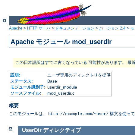
Apache
>
HTTP サーバ
>
ドキュメンテーション
>
バージョン 2.4
>
モ
Apache モジュール mod_userdir
この日本語訳はすでに古くなっている 可能性があります。 最
説明:
ユーザ専用のディレクトリを提供
ステータス:
Base
モジュール識別子:
userdir_module
ソースファイル:
mod_userdir.c
概要
このモジュールは、
構文を使って
http://example.com/~user/
UserDir
ディレクティブ