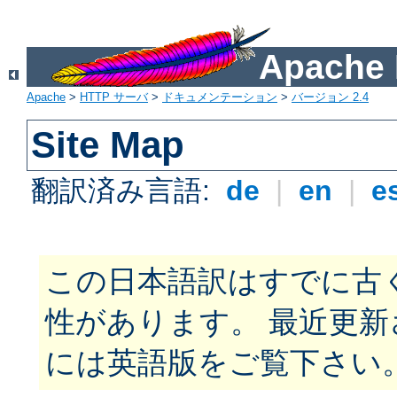
Apach
Apache
>
HTTP サーバ
>
ドキュメンテーション
>
バージョン 2.4
Site Map
翻訳済み言語:
de
|
en
|
e
この日本語訳はすでに古
性があります。 最近更
には英語版をご覧下さい