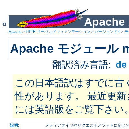
Apach
Apache
>
HTTP サーバ
>
ドキュメンテーション
>
バージョン 2.4
>
モ
Apache モジュール mo
翻訳済み言語:
d
この日本語訳はすでに古
性があります。 最近更
には英語版をご覧下さい
説明:
メディアタイプやリクエストメソッドに応じて 