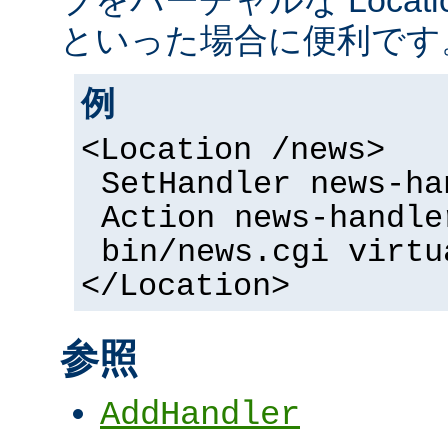
といった場合に便利です
例
<Location /news>
SetHandler news-ha
Action news-handle
bin/news.cgi virtu
</Location>
参照
AddHandler