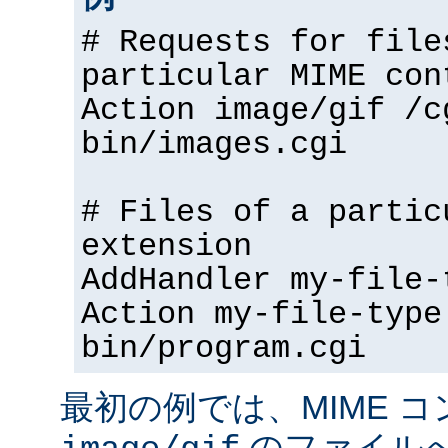
# Requests for file
particular MIME con
Action image/gif /c
bin/images.cgi
# Files of a partic
extension
AddHandler my-file-
Action my-file-type
bin/program.cgi
最初の例では、MIME 
のファイル