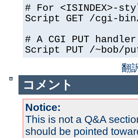
# For <ISINDEX>-sty
Script GET /cgi-bin
# A CGI PUT handler
Script PUT /~bob/pu
翻
コメント
Notice:
This is not a Q&A sect
should be pointed towar