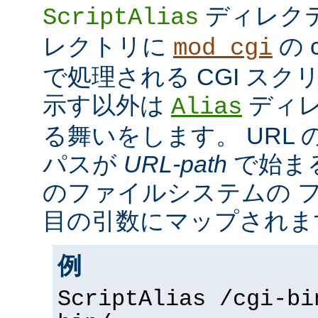
ディレク
ScriptAlias
レクトリに
の c
mod_cgi
で処理される CGI ス
示す以外は
ディレ
Alias
る舞いをします。 URL の
パスが
URL-path
で始ま
のファイルシステムの 
目の引数にマップされま
例
ScriptAlias /cgi-bi