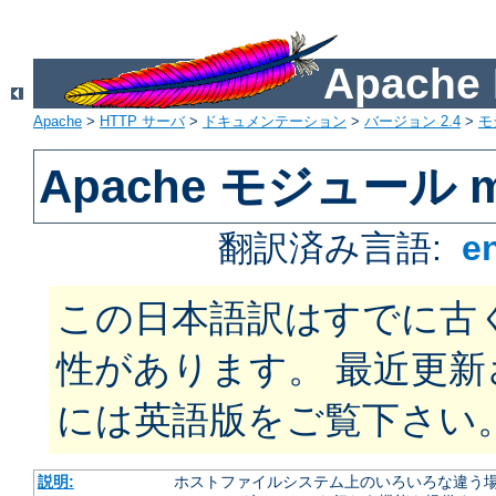
Apach
Apache
>
HTTP サーバ
>
ドキュメンテーション
>
バージョン 2.4
>
モ
Apache モジュール mo
翻訳済み言語:
e
この日本語訳はすでに古
性があります。 最近更
には英語版をご覧下さい
説明:
ホストファイルシステム上のいろいろな違う場