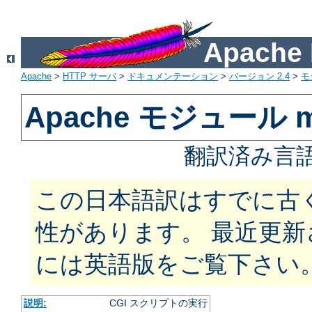
Apach
Apache
>
HTTP サーバ
>
ドキュメンテーション
>
バージョン 2.4
>
モ
Apache モジュール m
翻訳済み言語
この日本語訳はすでに古
性があります。 最近更
には英語版をご覧下さい
説明:
CGI スクリプトの実行