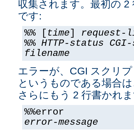
収集されます。最初の 2
です:
%% [
time
]
request-l
%%
HTTP-status
CGI-
filename
エラーが、CGI スクリ
というものである場合は
さらにもう 2 行書かれま
%%error
error-message