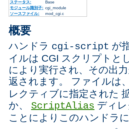
ステータス:
Base
モジュール識別子:
cgi_module
ソースファイル:
mod_cgi.c
概要
ハンドラ
が
cgi-script
イルは CGI スクリプトと
により実行され、その出力
返されます。 ファイルは
レクティブに指定された 
か、
ディレ
ScriptAlias
ことによりこのハンドラ