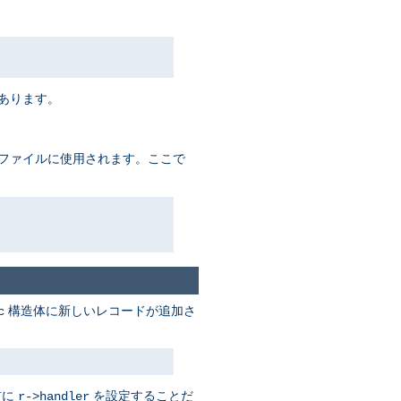
があります。
るファイルに使用されます。ここで
構造体に新しいレコードが追加さ
c
前に
を設定することだ
r->handler