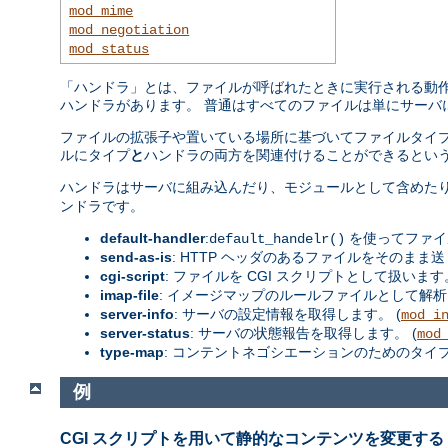
mod_mime
mod_negotiation
mod_status
「ハンドラ」とは、ファイルが呼ばれたときに実行される動作の
ハンドラがあります。 普通はすべてのファイルは単にサーバ
ファイルの拡張子や置いている場所に基づいてファイルタイプ
ルにタイプ
と
ハンドラの両方を関連付けることができるという
ハンドラはサーバに組み込んだり、モジュールとして含めた
ンドラです。
default-handler
:
を使ってファイ
default_handelr()
send-as-is
: HTTP ヘッダのあるファイルをそのまま送
cgi-script
: ファイルを CGI スクリプトとして扱います。
imap-file
: イメージマップのルールファイルとして解析
server-info
: サーバの設定情報を取得します。 (
mod_i
server-status
: サーバの状態報告を取得します。 (
mod
type-map
: コンテントネゴシエーションのためのタイ
例
CGI スクリプトを用いて静的なコンテンツを変更する