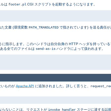
イルは
CGI スクリプトを起動するようになります。
footer.pl
た文書 (環境変数
で指されています) を送る責任
PATH_TRANSLATED
に指示します。このハンドラは自分自身の HTTP ヘッダを持ってい
ある全てのファイルは
ハンドラによって扱われます。
send-as-is
ないものが
Apache API
に追加されました。詳しく言うと、
request_re
ならないことは、リクエストが
ステージに達する以
invoke_handler