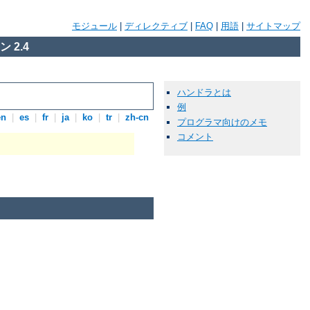
モジュール
|
ディレクティブ
|
FAQ
|
用語
|
サイトマップ
 2.4
ハンドラとは
例
en
|
es
|
fr
|
ja
|
ko
|
tr
|
zh-cn
プログラマ向けのメモ
コメント