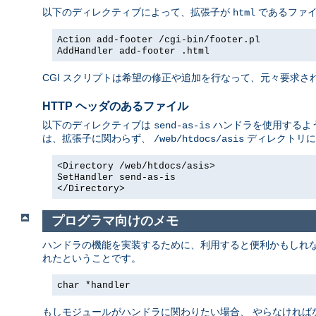
以下のディレクティブによって、拡張子が
であるファ
html
Action add-footer /cgi-bin/footer.pl
AddHandler add-footer .html
CGI スクリプトは希望の修正や追加を行なって、元々要求され
HTTP ヘッダのあるファイル
以下のディレクティブは
ハンドラを使用するよう
send-as-is
は、拡張子に関わらず、
ディレクトリに
/web/htdocs/asis
<Directory /web/htdocs/asis>
SetHandler send-as-is
</Directory>
プログラマ向けのメモ
ハンドラの機能を実装するために、利用すると便利かもしれ
れたということです。
char *handler
もしモジュールがハンドラに関わりたい場合、 やらなければ