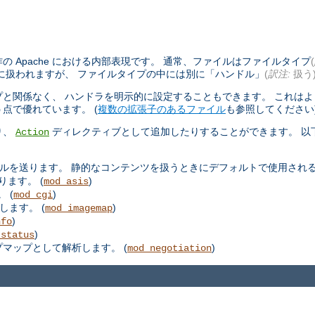
 Apache における内部表現です。 通常、ファイルはファイルタイプ
(
に扱われますが、 ファイルタイプの中には別に「ハンドル」
(
訳注:
扱う
と関係なく、 ハンドラを明示的に設定することもできます。 これは
点で優れています。 (
複数の拡張子のあるファイル
も参照してください
り、
ディレクティブとして追加したりすることができます。 以
Action
ルを送ります。 静的なコンテンツを扱うときにデフォルトで使用される
ります。 (
)
mod_asis
 (
)
mod_cgi
します。 (
)
mod_imagemap
)
nfo
)
_status
プマップとして解析します。 (
)
mod_negotiation