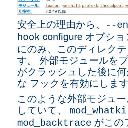
モジュール:
,
,
,
,
leader
perchild
prefork
threadpool
w
互換性:
2.0.49 以降
安全上の理由から、
--e
configure オ
hook
にのみ、このディレクテ
す。 外部モジュールを
がクラッシュした後に何
な フックを有効にしま
このような外部モジュー
していて、
mod_whatki
がこの
mod_backtrace