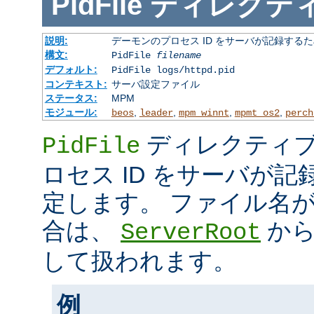
PidFile
ディレクテ
説明:
デーモンのプロセス ID をサーバが記録する
構文:
PidFile
filename
デフォルト:
PidFile logs/httpd.pid
コンテキスト:
サーバ設定ファイル
ステータス:
MPM
モジュール:
,
,
,
,
beos
leader
mpm_winnt
mpmt_os2
perch
ディレクティブ
PidFile
ロセス ID をサーバが
定します。 ファイル名
合は、
から
ServerRoot
して扱われます。
例