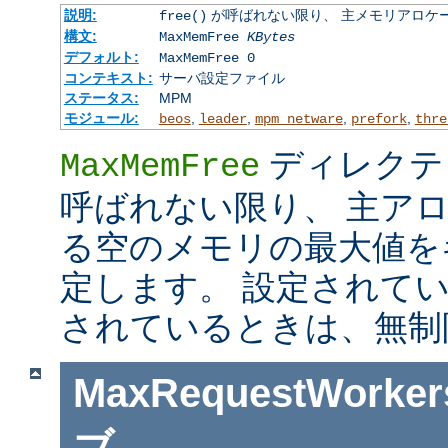
説明:
が呼ばれない限り、 主メモリアロケ
free()
構文:
MaxMemFree
KBytes
デフォルト:
MaxMemFree 0
コンテキスト:
サーバ設定ファイル
ステータス:
MPM
モジュール:
,
,
,
,
beos
leader
mpm_netware
prefork
thre
ディレクテ
MaxMemFree
呼ばれない限り、 主ア
る空のメモリの最大値を
定します。 設定されて
されているときは、無制
MaxRequestWorker
ブ