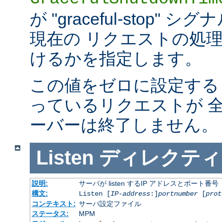
が "graceful-stop
現在の リクエストの処
けるかを指定します。
この値をゼロに設定する
っているリクエストが 
ーバーは終了しません。
Listen
ディレクティ
説明:
サーバが listen するIP アドレスとポート番号
構文:
Listen [
IP-address
:]
portnumber
[
prot
コンテキスト:
サーバ設定ファイル
ステータス:
MPM