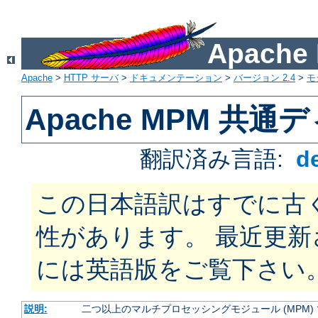
Apach
Apache
>
HTTP サーバ
>
ドキュメンテーション
>
バージョン 2.4
>
モ
Apache MPM 共
翻訳済み言語:
d
この日本語訳はすでに古
性があります。 最近更
には英語版をご覧下さい
説明:
二つ以上のマルチプロセッシングモジュール (MPM