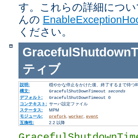
す。これらの詳細については J
んの
EnableExceptionHoo
ください。
GracefulShutdownT
ティブ
説明:
穏やかな停止をかけた後、終了するまで待つ
構文:
GracefulShutDownTimeout
seconds
デフォルト:
GracefulShutDownTimeout 0
コンテキスト:
サーバ設定ファイル
ステータス:
MPM
モジュール:
,
,
prefork
worker
event
互換性:
2.2 以降
GracefulShutdownTim