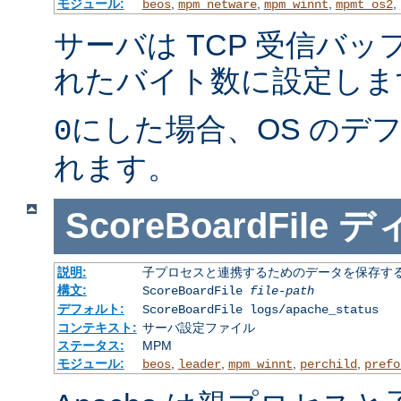
モジュール:
,
,
,
,
beos
mpm_netware
mpm_winnt
mpmt_os2
サーバは TCP 受信バ
れたバイト数に設定しま
にした場合、OS のデ
0
れます。
ScoreBoardFile
デ
説明:
子プロセスと連携するためのデータを保存する
構文:
ScoreBoardFile
file-path
デフォルト:
ScoreBoardFile logs/apache_status
コンテキスト:
サーバ設定ファイル
ステータス:
MPM
モジュール:
,
,
,
,
beos
leader
mpm_winnt
perchild
prefo