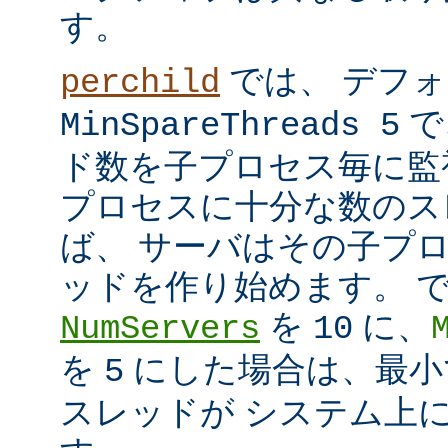
す。
では、 デフ
perchild
で
MinSpareThreads 5
ド数を子プロセス毎に監
プロセスに十分な数のス
ば、 サーバはその子プ
ッドを作り始めます。 
を
に、
NumServers
10
を
にした場合は、最小で
5
スレッドが システム上