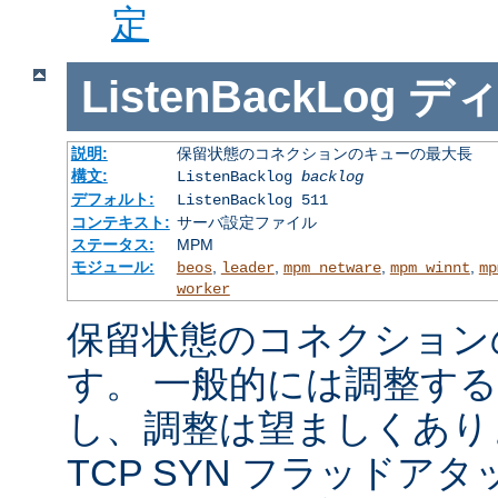
定
ListenBackLog
デ
説明:
保留状態のコネクションのキューの最大長
構文:
ListenBacklog
backlog
デフォルト:
ListenBacklog 511
コンテキスト:
サーバ設定ファイル
ステータス:
MPM
モジュール:
,
,
,
,
beos
leader
mpm_netware
mpm_winnt
mp
worker
保留状態のコネクション
す。 一般的には調整す
し、調整は望ましくあり
TCP SYN フラッドア