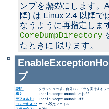
ンプを
無効
にします。Apac
降) は Linux 2.4 
なうように再指定しま
CoreDumpDirectory
たときに 限ります。
EnableExceptionHo
ブ
説明:
クラッシュの後に例外ハンドラを実行するフ
構文:
EnableExceptionHook On|Off
デフォルト:
EnableExceptionHook Off
コンテキスト:
サーバ設定ファイル
ステータス:
MPM