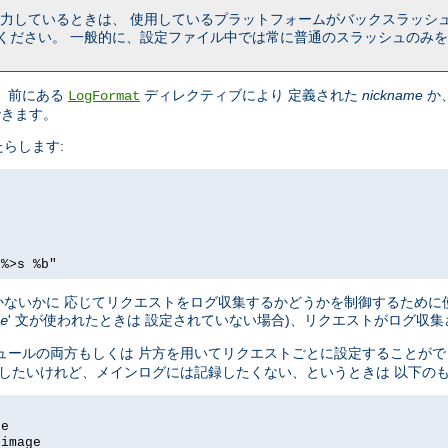
を入力しているときは、 使用しているプラットフォームがバックスラッシ
ください。 一般的に、設定ファイル中では常に普通のスラッシュのみを
 前にある
ディレクティブにより 定義された
nickname
か
LogFormat
できます。
らします:
 %>s %b"
ないかに 応じてリクエストをログ収集するかどうかを制御するために
' 文が使われたときは 設定されていない場合)、リクエストがログ収
e
ュールの両方もしくは 片方を用いてリクエストごとに設定することがで
記録したいけれど、メインログには記録したくない、というときは 以下の
ge
-image