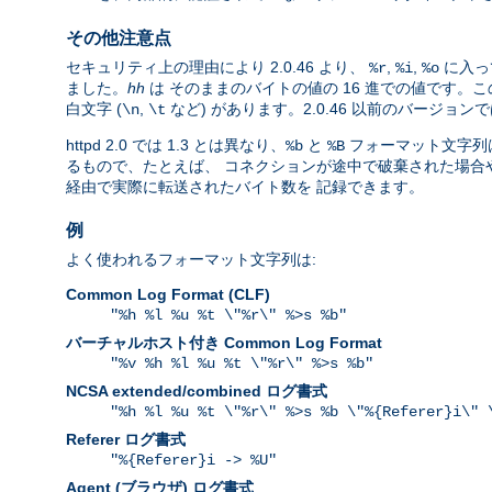
その他注意点
セキュリティ上の理由により 2.0.46 より、
,
,
に入っ
%r
%i
%o
ました。
hh
は そのままのバイトの値の 16 進での値です
白文字 (
,
など) があります。2.0.46 以前のバージ
\n
\t
httpd 2.0 では 1.3 とは異なり、
と
フォーマット文字列は
%b
%B
るもので、たとえば、 コネクションが途中で破棄された場合や、
経由で実際に転送されたバイト数を 記録できます。
例
よく使われるフォーマット文字列は:
Common Log Format (CLF)
"%h %l %u %t \"%r\" %>s %b"
バーチャルホスト付き Common Log Format
"%v %h %l %u %t \"%r\" %>s %b"
NCSA extended/combined ログ書式
"%h %l %u %t \"%r\" %>s %b \"%{Referer}i\" 
Referer ログ書式
"%{Referer}i -> %U"
Agent (ブラウザ) ログ書式