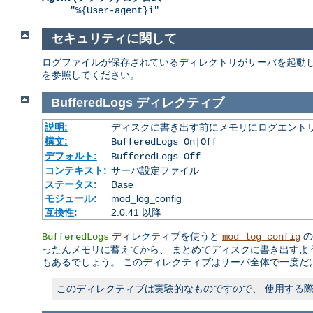
"%{User-agent}i"
セキュリティに関して
ログファイルが保存されているディレクトリがサーバを起動し
を参照してください。
BufferedLogs
ディレクティブ
説明:
ディスクに書き出す前にメモリにログエント
構文:
BufferedLogs On|Off
デフォルト:
BufferedLogs Off
コンテキスト:
サーバ設定ファイル
ステータス:
Base
モジュール:
mod_log_config
互換性:
2.0.41 以降
ディレクティブを使うと
の
BufferedLogs
mod_log_config
ったんメモリに蓄えてから、 まとめてディスクに書き出すよ
もあるでしょう。 このディレクティブはサーバ全体で一度だ
このディレクティブは実験的なものですので、 使用する