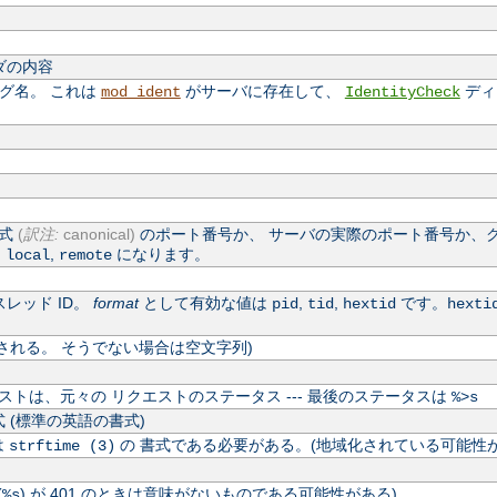
ダの内容
ログ名。 これは
がサーバに存在して、
ディ
mod_ident
IdentityCheck
公式
(
訳注:
canonical)
のポート番号か、 サーバの実際のポート番号か、
,
,
になります。
local
remote
レッド ID。
format
として有効な値は
,
,
です。
pid
tid
hextid
hexti
される。 そうでない場合は空文字列)
トは、元々の リクエストのステータス --- 最後のステータスは
%>s
 (標準の英語の書式)
は
の 書式である必要がある。(地域化されている可能性が
strftime (3)
(
) が 401 のときは意味がないものである可能性がある)
%s