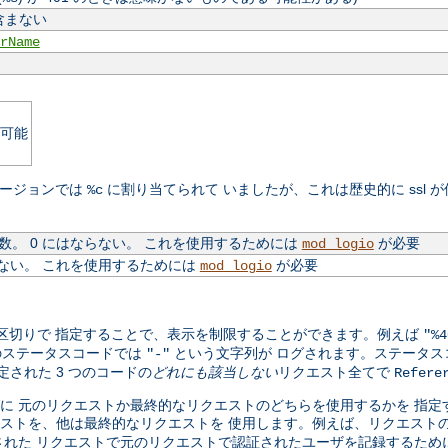
含まない
rName
可能
のバージョンでは
に割り当てられて いましたが、これは歴史的に ssl 
%c
。 0 にはならない。 これを使用するためには
が必要
mod_logio
ない。 これを使用するためには
が必要
mod_logio
カンマ区切りで 指定することで、表示を制限することができます。例えば
"%4
のステータスコードでは
という文字列が ログされます。ステータスコ
"-"
定された 3 つのコードの
どれにも該当しない
リクエスト全てで
Refere
トのログに 元のリクエストか最終的なリクエストのどちらを使用するかを 
ストを、他は最終的なリクエストを 使用します。例えば、リクエスト
れた リクエストで元のリクエストで認証されたユーザを記録するため