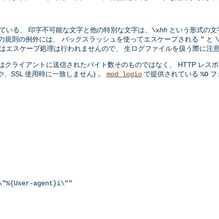
ている、 印字不可能な文字と他の特別な文字は、
という形式の文
\x
hh
。この規則の例外には、 バックスラッシュを使ってエスケープされる
と
"
\
ョンではエスケープ処理は行われませんので、 生ログファイルを扱う際に注
クライアントに送信されたバイト数そのものではなく、 HTTP レスポ
SSL 使用時に一致しません) 。
で提供されている
フ
mod_logio
%O
\"%{User-agent}i\""