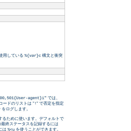
が使用している
構文と衝突
%{
var
}c
では、
00,501{User-agent}i"
ードのリストは "
" で否定を指定
!
をログします。
r
指定するために使います。デフォルトで
の最終ステータスを記録するには
には
を使うことができます。
%<u