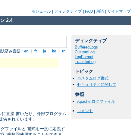
モジュール
|
ディレクティブ
|
FAQ
|
用語
|
サイトマップ
 2.4
ディレクティブ
BufferedLogs
翻訳済み言語:
en
|
fr
|
ja
|
ko
|
tr
CustomLog
LogFormat
TransferLog
トピック
カスタムログ書式
セキュリティに関して
参照
Apache ログファイル
コメント
ルに直接 書いたり、外部プログラム
提供されています。
 ログファイルと 書式を一度に定義す
ブは複数回使用することができま