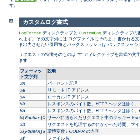
す。
カスタムログ書式
ディレクティブと
ディレクティブの
LogFormat
CustomLog
れます。その文字列には ログファイルにそのまま 書かれる文字列や
ま出力させたい引用符とバックスラッシュは バックスラッシ
リクエストの特徴そのものは "
" ディレクティブを書式の文
%
ます:
フォーマッ
説明
ト文字列
パーセント記号
%%
リモート IP アドレス
%a
ローカル IP アドレス
%A
レスポンスのバイト数。HTTP ヘッダは除く。
%B
レスポンスのバイト数。HTTP ヘッダは除く。C
%b
サーバに送られたリクエスト中のクッキー
Foo
%{
Foobar
}C
リクエストを処理するのにかかった時間、マイ
%D
環境変数
FOOBAR
の内容
%{
FOOBAR
}e
ファイル名
%f