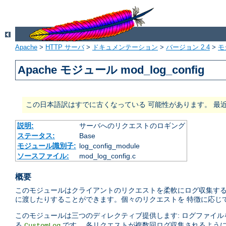
Apache
>
HTTP サーバ
>
ドキュメンテーション
>
バージョン 2.4
>
モ
Apache モジュール mod_log_config
この日本語訳はすでに古くなっている 可能性があります。 最
説明:
サーバへのリクエストのロギング
ステータス:
Base
モジュール識別子:
log_config_module
ソースファイル:
mod_log_config.c
概要
このモジュールはクライアントのリクエストを柔軟にログ収集する
に渡したりすることができます。個々のリクエストを 特徴に応じ
このモジュールは三つのディレクティブ提供します: ログファイ
る
です。 各リクエストが複数回ログ収集されるよう
CustomLog