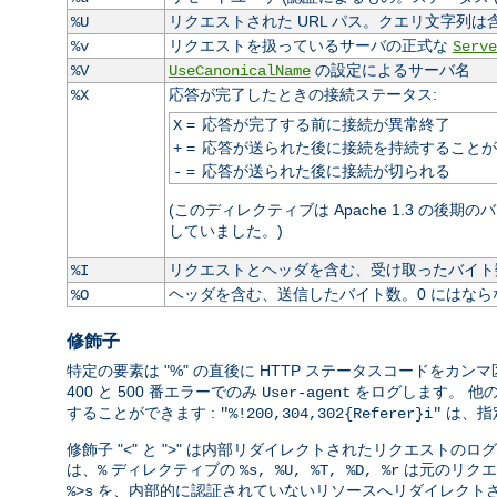
リクエストされた URL パス。クエリ文字列は
%U
リクエストを扱っているサーバの正式な
%v
Serve
の設定によるサーバ名
%V
UseCanonicalName
応答が完了したときの接続ステータス:
%X
=
応答が完了する前に接続が異常終了
X
=
応答が送られた後に接続を持続することが
+
=
応答が送られた後に接続が切られる
-
(このディレクティブは Apache 1.3 の後期
していました。)
リクエストとヘッダを含む、受け取ったバイト数
%I
ヘッダを含む、送信したバイト数。0 にはなら
%O
修飾子
特定の要素は "%" の直後に HTTP ステータスコードを
400 と 500 番エラーでのみ
をログします。 他
User-agent
することができます :
は、指
"%!200,304,302{Referer}i"
修飾子 "<" と ">" は内部リダイレクトされたリクエス
は、
ディレクティブの
は元のリクエ
%
%s, %U, %T, %D, %r
を、内部的に認証されていないリソースへリダイレクトさ
%>s