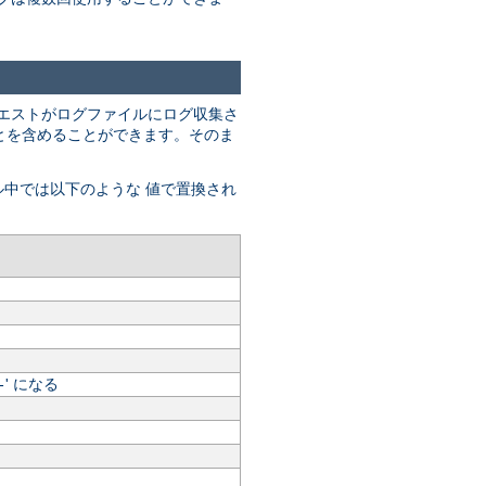
エストがログファイルにログ収集さ
" とを含めることができます。そのま
ル中では以下のような 値で置換され
' になる
-