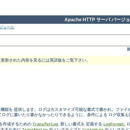
Apache HTTP サーバ バージョン
ジュール
近更新された内容を見るには英語版をご覧下さい。
機能を 提供します。ログはカスタマイズ可能な書式で書かれ、ファイ
てログに書いたり書かなかったりできるように、条件による ログ収集も
ルを作成するための
, 新しい書式を 定義する
,
TransferLog
LogFormat
にするために
ディレクティブと
ディレクティ
TransferLog
CustomLog