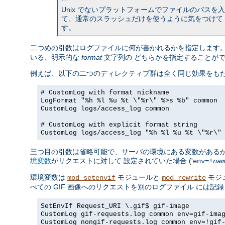
Unix でないプラットフォームでファイルのパス
て、通常のスラッシュだけを使うように気をつけて
す。
二つめの引数はログファイルに何が書かれるかを指定します。
いる、明示的な
format
文字列の どちらかを指定することが
例えば、以下の二つのディレクティブ群は全く同じ効果をもた
# CustomLog with format nickname
LogFormat "%h %l %u %t \"%r\" %>s %b" common
CustomLog logs/access_log common
# CustomLog with explicit format string
CustomLog logs/access_log "%h %l %u %t \"%r\"
三つ目の引数は省略可能で、サーバの環境にある変数があるか
境変数
がリクエストに対して 設定されていた場合 ('
env=!
nam
環境変数は
モジュールと
モジ
mod_setenvif
mod_rewrite
べての GIF 画像へのリクエストを別のログファイル には
SetEnvIf Request_URI \.gif$ gif-image
CustomLog gif-requests.log common env=gif-ima
CustomLog nongif-requests.log common env=!gif