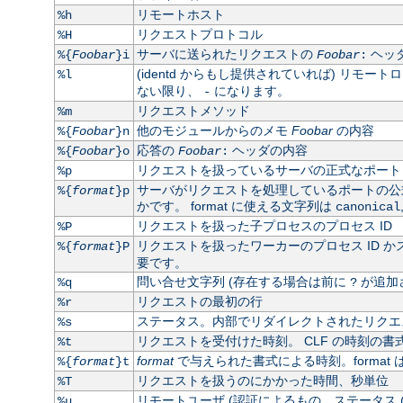
リモートホスト
%h
リクエストプロトコル
%H
サーバに送られたリクエストの
ヘッ
%{
Foobar
}i
Foobar
:
(identd からもし提供されていれば) リモート
%l
ない限り、
になります。
-
リクエストメソッド
%m
他のモジュールからのメモ
Foobar
の内容
%{
Foobar
}n
応答の
ヘッダの内容
%{
Foobar
}o
Foobar
:
リクエストを扱っているサーバの正式なポート
%p
サーバがリクエストを処理しているポートの
%{
format
}p
かです。 format に使える文字列は
canonical
リクエストを扱った子プロセスのプロセス ID
%P
リクエストを扱ったワーカーのプロセス ID かス
%{
format
}P
要です。
問い合せ文字列 (存在する場合は前に
が追加
%q
?
リクエストの最初の行
%r
ステータス。内部でリダイレクトされたリクエス
%s
リクエストを受付けた時刻。 CLF の時刻の書式
%t
format
で与えられた書式による時刻。format 
%{
format
}t
リクエストを扱うのにかかった時間、秒単位
%T
リモートユーザ (認証によるもの。ステータス 
%u