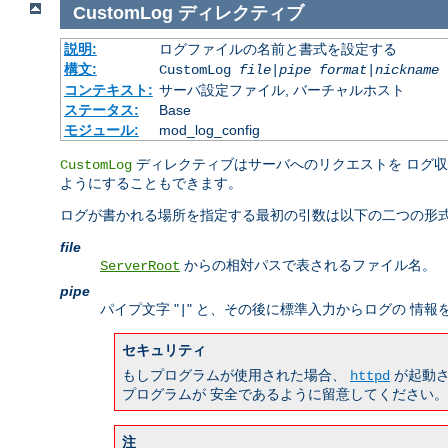
CustomLog
ディレクティブ
説明:
ログファイルの名前と書式を設定する
構文:
CustomLog
file
|
pipe
format
|
nickname
[
コンテキスト:
サーバ設定ファイル, バーチャルホスト
ステータス:
Base
モジュール:
mod_log_config
ディレクティブはサーバへのリクエストを ログ
CustomLog
ようにすることもできます。
ログが書かれる場所を指定する最初の引数は以下の二つの形式
file
からの相対パスで表されるファイル名。
ServerRoot
pipe
パイプ文字 "
" と、その後に標準入力からログの 情
|
セキュリティ
もしプログラムが使用された場合、
が起動さ
httpd
プログラムが 安全であるように留意してください。
注