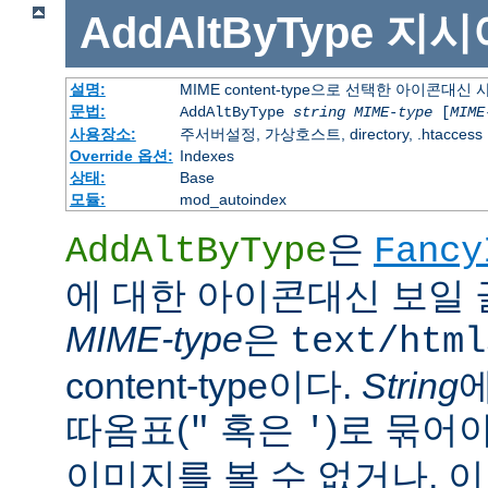
AddAltByType
지시
설명:
MIME content-type으로 선택한 아이콘대
문법:
AddAltByType
string
MIME-type
[
MIME
사용장소:
주서버설정, 가상호스트, directory, .htaccess
Override 옵션:
Indexes
상태:
Base
모듈:
mod_autoindex
은
AddAltByType
Fancy
에 대한 아이콘대신 보일 
MIME-type
은
text/html
content-type이다.
String
따옴표(
혹은
)로 묶어
"
'
이미지를 볼 수 없거나, 