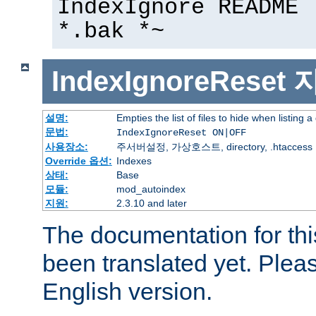
IndexIgnore README 
*.bak *~
IndexIgnoreReset
설명:
Empties the list of files to hide when listing a
문법:
IndexIgnoreReset ON|OFF
사용장소:
주서버설정, 가상호스트, directory, .htaccess
Override 옵션:
Indexes
상태:
Base
모듈:
mod_autoindex
지원:
2.3.10 and later
The documentation for thi
been translated yet. Plea
English version.