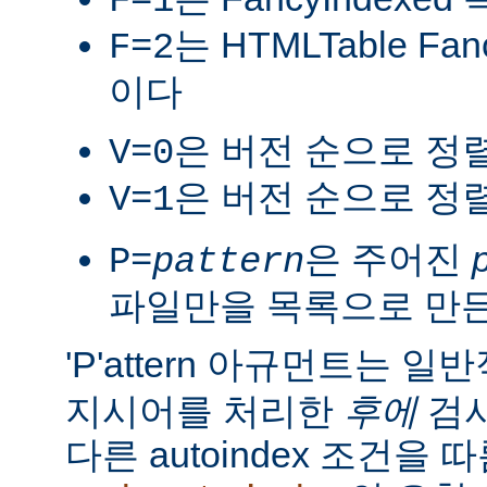
F=1
는 HTMLTable Fa
F=2
이다
은 버전 순으로 정
V=0
은 버전 순으로 정
V=1
은 주어진
P=
pattern
파일만을 목록으로 만
'P'attern 아규먼트는 일
지시어를 처리한
후에
검사
다른 autoindex 조건을