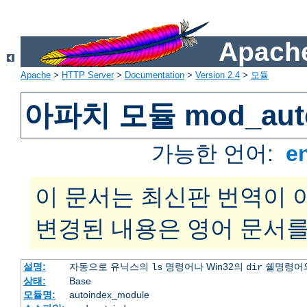
Apache
Apache
>
HTTP Server
>
Documentation
>
Version 2.4
>
모듈
아파치 모듈 mod_auto
가능한 언어:
e
이 문서는 최신판 번역이 
변경된 내용은 영어 문서를
설명:
자동으로 유닉스의
명령어나 Win32의
쉘명령어와
ls
dir
상태:
Base
모듈명:
autoindex_module