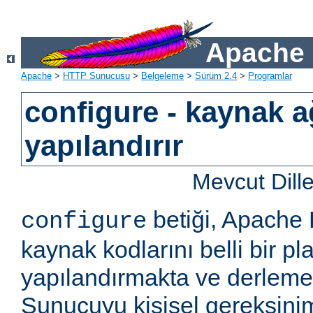
Apache 
Apache
>
HTTP Sunucusu
>
Belgeleme
>
Sürüm 2.4
>
Programlar
configure - kaynak a
yapılandırır
Mevcut Dill
betiği, Apach
configure
kaynak kodlarını belli bir pla
yapılandırmakta ve derlemekt
Sunucuyu kişisel gereksini