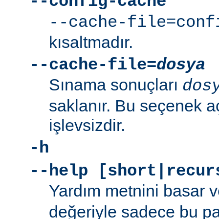
--config-cache
--cache-file=conf
kısaltmadır.
--cache-file=
dosya
Sınama sonuçları
dos
saklanır. Bu seçenek aç
işlevsizdir.
-h
--help [short|recur
Yardım metnini basar v
değeriyle sadece bu p