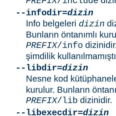
PREFIX
/include
--infodir=
dizin
Info belgeleri
diz
dizin
Bunların öntanımlı kuru
dizinidi
PREFIX
/info
şimdilik kullanılmamıştı
--libdir=
dizin
Nesne kod kütüphanel
kurulur. Bunların öntan
dizinidir.
PREFIX
/lib
--libexecdir=
dizin