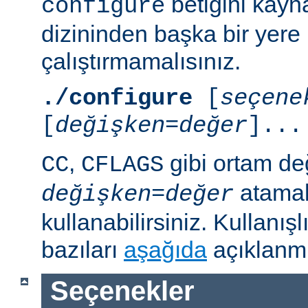
betiğini kayn
configure
dizininden başka bir yere
çalıştırmamalısınız.
./configure
[
seçene
[
değişken=değer
]...
,
gibi ortam de
CC
CFLAGS
atamal
değişken
=
değer
kullanabilirsiniz. Kullanış
bazıları
aşağıda
açıklanmı
Seçenekler