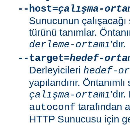
--host=
çalışma-orta
Sunucunun çalışacağı 
türünü tanımlar. Öntanı
’dır.
derleme-ortamı
--target=
hedef-orta
Derleyicileri
hedef-or
yapılandırır. Öntanımlı 
’dır
çalışma-ortamı
tarafından 
autoconf
HTTP Sunucusu için ger