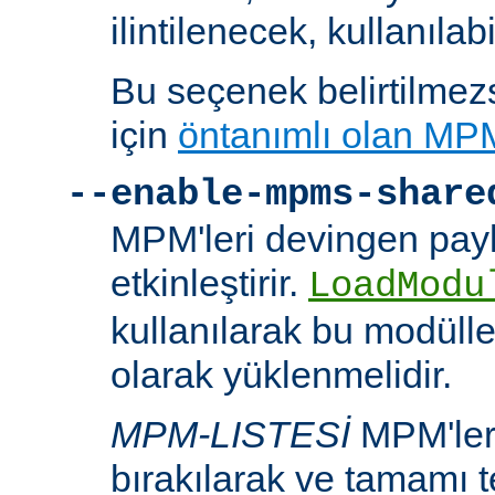
ilintilenecek, kullanılab
Bu seçenek belirtilmezs
için
öntanımlı olan MP
--enable-mpms-share
MPM'leri devingen payl
etkinleştirir.
LoadModu
kullanılarak bu modülle
olarak yüklenmelidir.
MPM-LISTESİ
MPM'leri
bırakılarak ve tamamı te