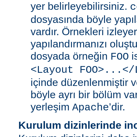
yer belirleyebilirsiniz.
c
dosyasında böyle yapıl
vardır. Örnekleri izleye
yapılandırmanızı oluştur
dosyada örneğin
i
FOO
<Layout FOO>...</
içinde düzenlenmiştir v
böyle ayrı bir bölüm va
yerleşim
’dir.
Apache
Kurulum dizinlerinde in