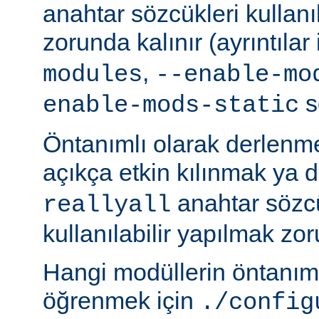
anahtar sözcükleri kullanı
zorunda kalınır (ayrıntılar
,
modules
--enable-mo
s
enable-mods-static
Öntanımlı olarak derlenm
açıkça etkin kılınmak ya 
anahtar sözcü
reallyall
kullanılabilir yapılmak zor
Hangi modüllerin öntanıml
öğrenmek için
./config