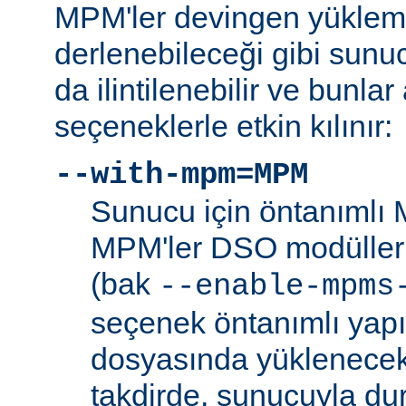
MPM'ler devingen yüklem
derlenebileceği gibi sunu
da ilintilenebilir ve bunla
seçeneklerle etkin kılınır:
--with-mpm=MPM
Sunucu için öntanımlı 
MPM'ler DSO modülleri
(bak
--enable-mpms
seçenek öntanımlı yap
dosyasında yüklenecek
takdirde, sunucuyla du