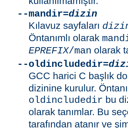
kullanılmamıştır.
--mandir=
dizin
Kılavuz sayfaları
dizi
Öntanımlı olarak
mand
olarak t
EPREFIX
/man
--oldincludedir=
diz
GCC harici C başlık do
dizinine kurulur. Öntan
bu di
oldincludedir
olarak tanımlar. Bu se
tarafından atanır ve şim