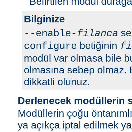
Belirtilen modül durağan 
Bilginize
seç
--enable-
filanca
betiğinin
configure
fi
modül var olmasa bile b
olmasına sebep olmaz.
dikkatli olunuz.
Derlenecek modüllerin 
Modüllerin çoğu öntanımlı
ya açıkça iptal edilmek y