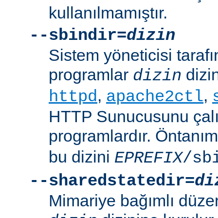
kullanılmamıştır.
--sbindir=
dizin
Sistem yöneticisi tarafı
programlar
dizin
dizin
,
,
httpd
apache2ctl
HTTP Sunucusunu çalış
programlardır. Öntanım
bu dizini
EPREFIX
/sb
--sharedstatedir=
di
Mimariye bağımlı düzenl