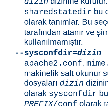
dizinine kurulur
dizin
bu d
sharedstatedir
olarak tanımlar. Bu se
tarafından atanır ve şim
kullanılmamıştır.
--sysconfdir=
dizin
,
apache2.conf
mime
makinelik salt okunur 
dosyaları
dizini
dizin
olarak
bu 
sysconfdir
olarak t
PREFIX
/conf