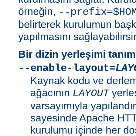
örneğin,
--prefix=$HO
belirterek kurulumun başk
yapılmasını sağlayabilirsi
Bir dizin yerleşimi tanı
--enable-layout=
LAY
Kaynak kodu ve derleme
ağacının
yerle
LAYOUT
varsayımıyla yapılandır
sayesinde Apache HT
kurulumu içinde her dosy