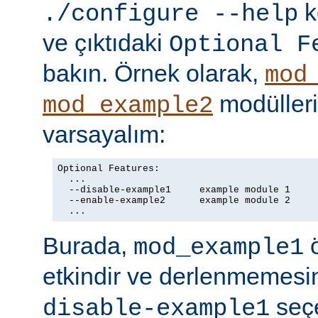
k
./configure --help
ve çıktıdaki
Optional F
bakın. Örnek olarak,
mod
modülleriy
mod_example2
varsayalım:
Optional Features:

  ...

  --disable-example1     example module 1

  --enable-example2      example module 2

  ...
Burada,
ö
mod_example1
etkindir ve derlenmemesin
seç
disable-example1