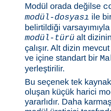
Modül orada değilse
c
ile b
modül-dosyası
belirtildiği varsayımıy
alt dizin
modül-türü
çalışır. Alt dizin mevcu
ve içine standart bir
Ma
yerleştirilir.
Bu seçenek tek kayna
oluşan küçük harici mod
yararlıdır. Daha karmaş