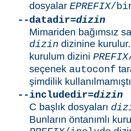
dosyalar
EPREFIX
/bi
--datadir=
dizin
Mimariden bağımsız sal
dizinine kurulur
dizin
kurulum dizini
PREFIX
seçenek
tar
autoconf
şimdilik kullanılmamıştı
--includedir=
dizin
C başlık dosyaları
diz
Bunların öntanımlı kuru
dizin