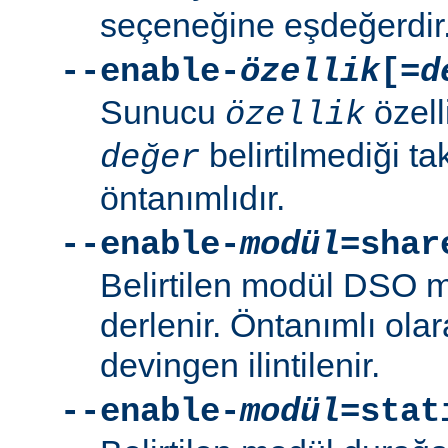
seçeneğine eşdeğerdir
--enable-
özellik
[=
d
Sunucu
özell
özellik
belirtilmediği t
değer
öntanımlıdır.
--enable-
modül
=shar
Belirtilen modül DSO 
derlenir. Öntanımlı ola
devingen ilintilenir.
--enable-
modül
=stat