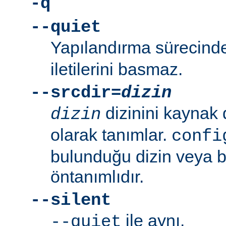
-q
--quiet
Yapılandırma sürecin
iletilerini basmaz.
--srcdir=
dizin
dizinini kaynak 
dizin
olarak tanımlar.
confi
bulunduğu dizin veya bi
öntanımlıdır.
--silent
ile aynı.
--quiet